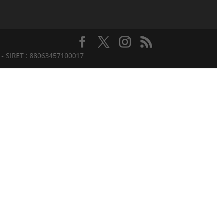
a - SIRET : 88063457100017