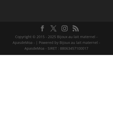
Copyright © 2015 - 2025 Bijoux au lait maternel -
ApasdeMoa - | Powered by Bijoux au lait maternel -
ApasdeMoa - SIRET : 88063457100017