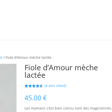
el
/ Fiole d’Amour mèche lactée
Fiole d’Amour mèche
lactée
(
4
avis client)
Noté
4
4.50
sur 5
45.00
€
basé sur
notations
client
Les mamans c’est bien connu sont des magiciennes