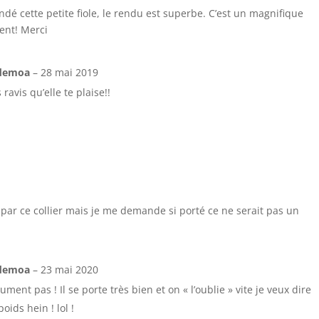
ndé cette petite fiole, le rendu est superbe. C’est un magnifique
ent! Merci
sdemoa
–
28 mai 2019
avis qu’elle te plaise!!
 par ce collier mais je me demande si porté ce ne serait pas un
sdemoa
–
23 mai 2020
ment pas ! Il se porte très bien et on « l’oublie » vite je veux dire
oids hein ! lol !