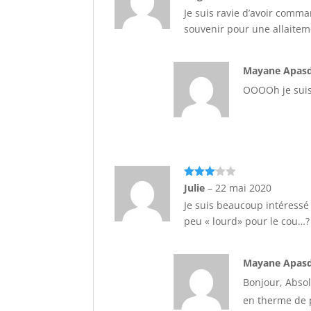
5
Je suis ravie d’avoir comma
souvenir pour une allaitem
Mayane Apa
OOOOh je suis r
Note
3
Julie
–
22 mai 2020
sur 5
Je suis beaucoup intéressé
peu « lourd» pour le cou…?
Mayane Apa
Bonjour, Absolu
en therme de p