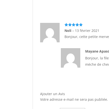
Note
5
sur
Noli
–
13 février 2021
5
Bonjour, cette petite mervei
Mayane Apa
Bonjour, la fil
mèche de chev
Ajouter un Avis
Votre adresse e-mail ne sera pas publiée.