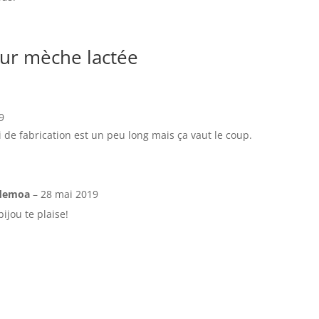
our mèche lactée
9
ai de fabrication est un peu long mais ça vaut le coup.
sdemoa
–
28 mai 2019
ijou te plaise!