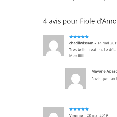
4 avis pour
Fiole d’Am
Note
5
sur
chadliwissem
–
14 mai 201
5
Très belle création. Le dél
Merciiiiii
Mayane Apa
Ravis que ton b
Note
5
sur
Virginie
–
28 mai 2019