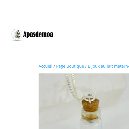
Accueil
/
Page Boutique
/
Bijoux au lait matern