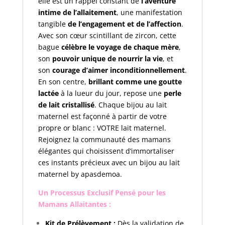
elle est un rappel constant de
l’aventure
intime de l’allaitement
, une manifestation
tangible
de l’engagement et de l’affection
.
Avec son cœur scintillant de zircon, cette
bague
célèbre le voyage de chaque mère
,
son
pouvoir unique de nourrir la vie
, et
son
courage d’aimer inconditionnellement
.
En son centre,
brillant comme une goutte
lactée
à la lueur du jour, repose une
perle
de lait cristallisé
. Chaque bijou au lait
maternel est façonné à partir de votre
propre or blanc : VOTRE lait maternel.
Rejoignez la communauté des mamans
élégantes qui choisissent d’immortaliser
ces instants précieux avec un bijou au lait
maternel by apasdemoa.
Un Processus Exclusif Pensé pour les
Mamans Allaitantes :
Kit de Prélèvement :
Dès la validation de